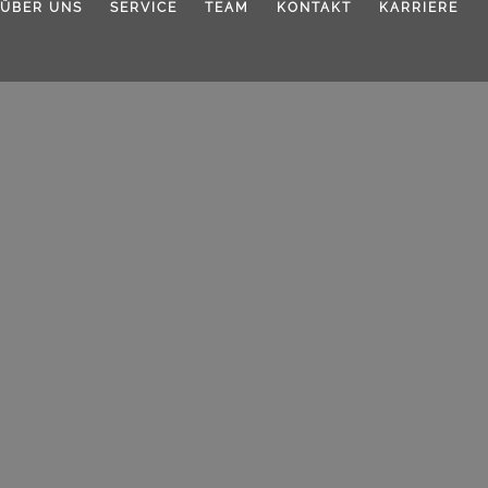
ÜBER UNS
SERVICE
TEAM
KONTAKT
KARRIERE