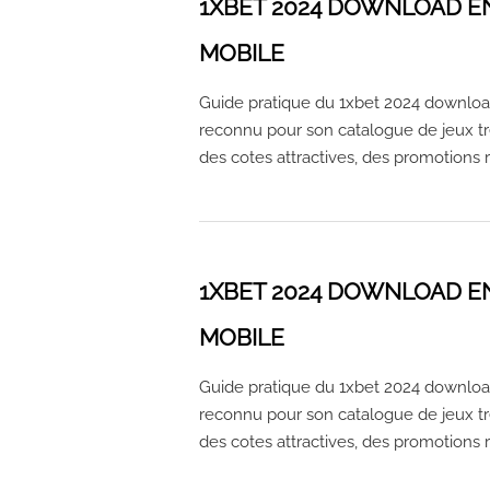
1XBET 2024 DOWNLOAD EN
MOBILE
Guide pratique du 1xbet 2024 download 
reconnu pour son catalogue de jeux tr
des cotes attractives, des promotions r
1XBET 2024 DOWNLOAD EN
MOBILE
Guide pratique du 1xbet 2024 download 
reconnu pour son catalogue de jeux tr
des cotes attractives, des promotions r