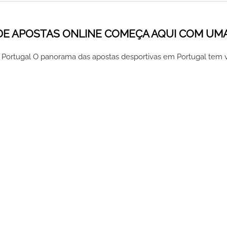
 DE APOSTAS ONLINE COMEÇA AQUI COM UMA
Portugal O panorama das apostas desportivas em Portugal tem vi
rarem plataformas fiáveis e ricas em funcionalidades para satisf
rocura reflete não só a popularidade duradoura de modalidades 
IK PO ŚWIECIE ZAKŁADÓW BUKMACHERSKIC
erskich w Polsce przechodzi dynamiczną transformację, przyci
ożliwości pomnożenia kapitału. Obserwujemy stały wzrost popular
 oraz bogatą ofertą legalnych operatorów. Gracze coraz chętniej
ca i o dowolnej porze. Kluczowe znaczenie ma również rosnąca 