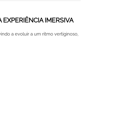
 EXPERIÊNCIA IMERSIVA
ndo a evoluir a um ritmo vertiginoso,
azerem a sua paixão pelo desporto e
como o futebol, […]
H W POLSCE
ągając coraz szersze grono
ności tej formy rozrywki, napędzany
 sięgają po zakłady online, doceniając
świadomość graczy, […]